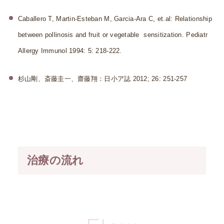
Caballero T, Martin-Esteban M, Garcia-Ara C, et.al: Relationship
between pollinosis and fruit or vegetable sensitization. Pediatr
Allergy Immunol 1994: 5: 218-222.
杉山剛、斎藤圭一、齋藤翔：日小ア誌 2012; 26: 251-257
治療の流れ