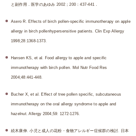
と副作用．医学のあゆみ 2002；200：437‐441．
Asero R. Effects of birch pollen-specific immunotherapy on apple
allergy in birch pollenhypersensitive patients. Clin Exp Allergy
1998;28:1368-1373.
Hansen KS, et al. Food allergy to apple and specific
immunotherapy with birch pollen. Mol Nutr Food Res
2004;48:441-448.
Bucher X, et al. Effect of tree pollen specific, subcutaneous
immunotherapy on the oral allergy syndrome to apple and
hazelnut. Allergy 2004;59: 1272-1276.
続木康伸. 小児と成人の花粉・食物アレルギー症候群の検討. 日本