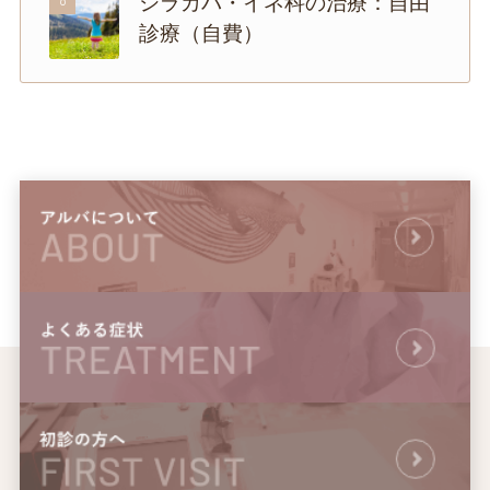
8
シラカバ・イネ科の治療：自由
診療（自費）