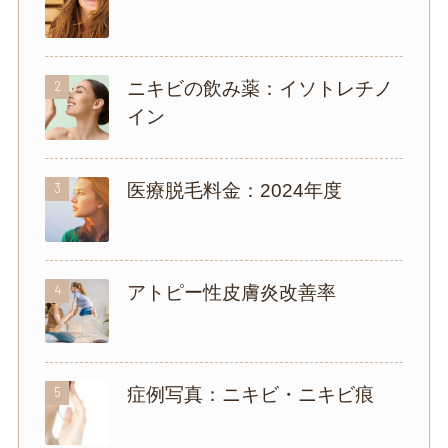
2
ニキビの飲み薬：イソトレチノ
イン
3
医療脱毛料金：2024年度
4
アトピー性皮膚炎改善率
5
症例写真：ニキビ・ニキビ痕