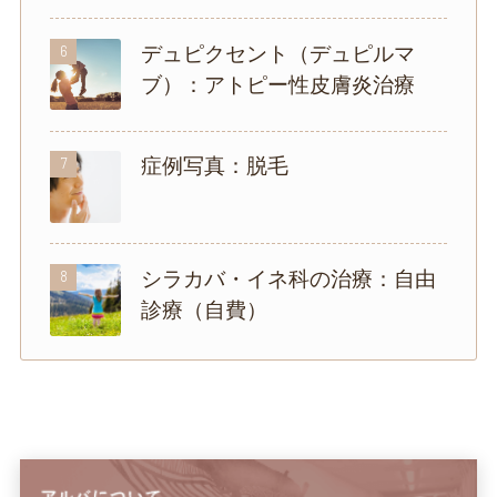
6
デュピクセント（デュピルマ
ブ）：アトピー性皮膚炎治療
7
症例写真：脱毛
8
シラカバ・イネ科の治療：自由
診療（自費）