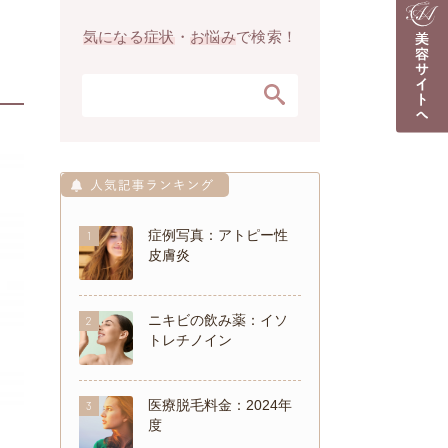
気になる症状
・
お悩み
で検索！
症例写真：アトピー性
1
皮膚炎
ニキビの飲み薬：イソ
2
トレチノイン
医療脱毛料金：2024年
3
度