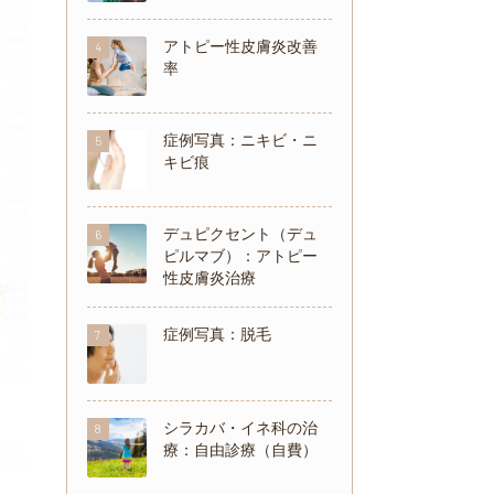
アトピー性皮膚炎改善
4
率
症例写真：ニキビ・ニ
5
キビ痕
デュピクセント（デュ
6
ピルマブ）：アトピー
性皮膚炎治療
症例写真：脱毛
7
シラカバ・イネ科の治
8
療：自由診療（自費）