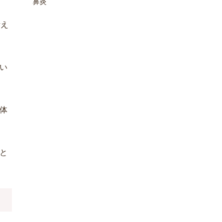
鼻炎
考え
い
体
と