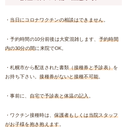
・
当日に
コ
ロナワクチンの相談はできません
。
・予約時間の10分前後は大変混雑します、
予約時間
内の30分の間
に来院でOK。
・札幌市から配送された書類
（接種券と予診表）
を
お持ち下さい。
接種券がないと接種不可能
。
・事前に、
自宅で予診表と体温の記入
。
・ワクチン接種時は、
保護者もしくは当院スタッフ
がお子様を抱き抱えます
。