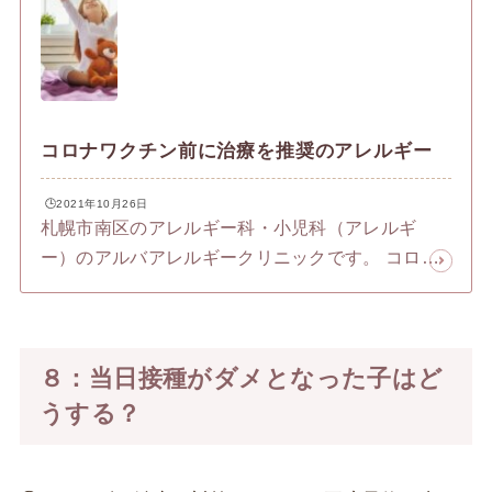
コロナワクチン前に治療を推奨のアレルギー
🕒️2021年10月26日
札幌市南区のアレルギー科・小児科（アレルギ
ー）のアルバアレルギークリニックです。 コロナ
ワクチンアレルギーは、珍しいです。特にコロナ
ワクチンでのアナフィラキシーの原因となる「ポ
リエチレングリコールが・・・」、「ポリソルベ
８：当日接種がダメとなった子はど
ートが・・・」と原因成分を医療関係者から言わ
れてくる人もいますが、実際の現場では少ないで
うする？
す。ただし、誰かにはコロナワクチンでアレルギ
ーはおきます。アナフィラキシーは、アレルギー