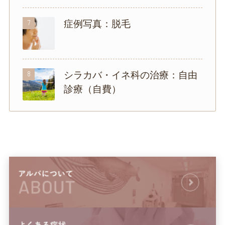
7
症例写真：脱毛
8
シラカバ・イネ科の治療：自由
診療（自費）