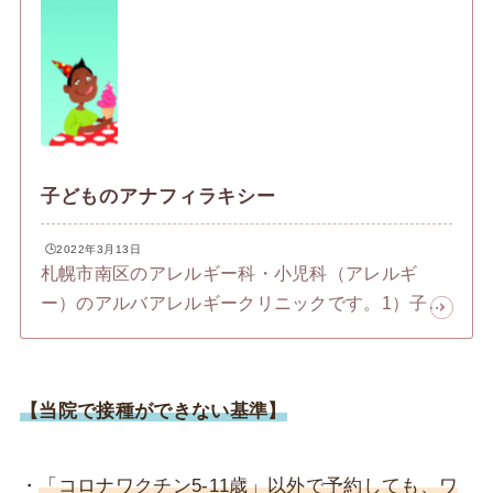
子どものアナフィラキシー
🕒️2022年3月13日
札幌市南区のアレルギー科・小児科（アレルギ
ー）のアルバアレルギークリニックです。1）子ど
ものアナフィラキシーはこれ子どものアナフィラ
キシーがどうゆうものなのか見てみましょう。幼
稚園時には体幹などに湿疹を常時認めるようにな
【当院で接種ができない基準】
り、季節の変わり目には咳が続くようになった。
また、布団に入るなどで、咳、鼻閉・鼻汁、眼の
掻痒も認めていた。複数院に通院するも、抗ヒス
・
「コロナワクチン5-11歳」以外で予約しても、ワ