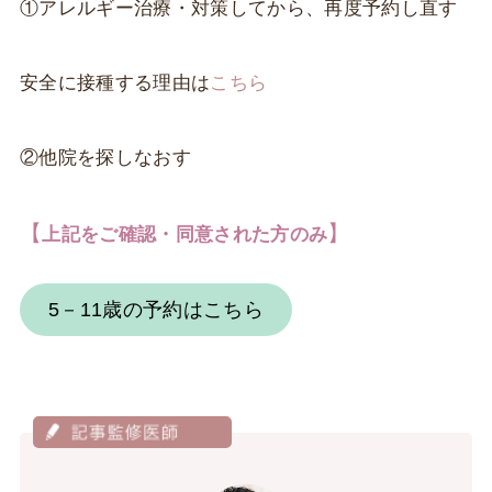
症状のひどいヤツと思って頂いて結構です。しか
①アレルギー治療・対策してから、再度予約し直す
し、実際には、厚生労働省ワクチン分科会報告で
はコロナ...
安全に接種する理由は
こちら
②他院を探しなおす
【
】
上記をご確認・同意された方のみ
5－11歳の予約はこちら