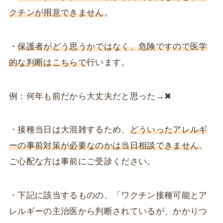
タミン剤やステロイド外用剤、吸入ステロイド薬
クチンが用意できません
。
を有症状時のみ使用するように指示されていた。6
歳頃には、春・秋に眼・鼻の掻痒を感じるように
・
保護者がどう思うかではなく、危険ですので医学
なり、同時期...
的な判断はこちらで
行います。
例：何年も前だから大丈夫だと思った→✖
・接種当日は大混雑するため、
どういったアレルギ
ーの事前対策が必要なのかは当日相談できません
。
ご心配な方は事前にご受診ください。
・下記に該当するものの、「ワクチン接種可能とア
レルギーの主治医から判断されているが、かかりつ