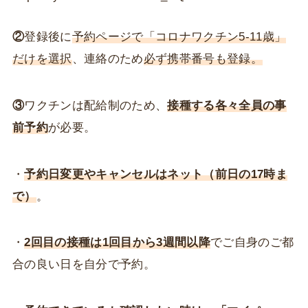
②
登録後に
予約ページで「コロナワクチン5-11歳」
だけを選択
、連絡のため
必ず携帯番号も登録。
③
ワクチンは配給制のため、
接種する各々全員の事
前予約
が必要。
・
予約日変更やキャンセルはネット（前日の17時ま
で）
。
・
2回目の接種は
1回目から3週間以降
でご自身のご都
合の良い日を自分で予約。