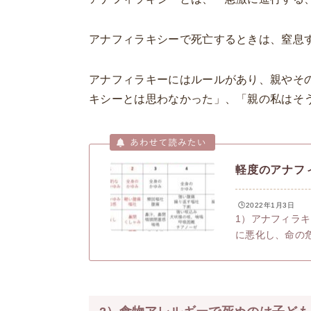
アナフィラキシーで死亡するときは、窒息
アナフィラキーにはルールがあり、親やそ
キシーとは思わなかった」、「親の私はそ
軽度のアナフ
🕒️2022年1月3日
1）アナフィラ
に悪化し、命の
激発症で、進行
み、発疹など）②
ど）③消化器症状
（失神、痙攣を